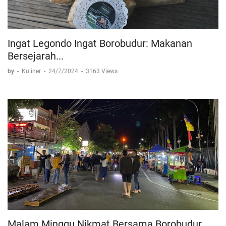
Ingat Legondo Ingat Borobudur: Makanan
Bersejarah...
by
-
Kuliner
-
24/7/2024
-
3163 Views