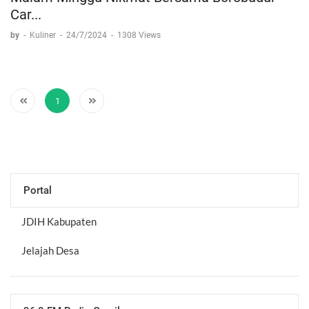
Malam Minggu Nikmat Bersama Borobudur
Car...
by
-
Kuliner
-
24/7/2024
-
1308 Views
1
Portal
JDIH Kabupaten
Jelajah Desa