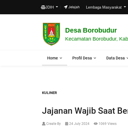
SELA
JDIH
Jelajah
Lembaga Masyarakat
Desa Borobudur
Kecamatan Borobudur, Kab
Home
Profil Desa
Data Desa
KULINER
Jajanan Wajib Saat B
Create By
24 July 2024
1069 Views