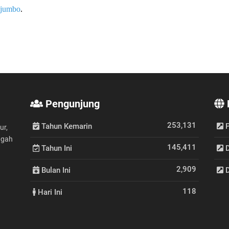
jumbo
.
Pengunjung
253,131
Tahun Kemarin
P
ur,
ngah
145,411
Tahun Ini
D
2,909
Bulan Ini
D
118
Hari Ini