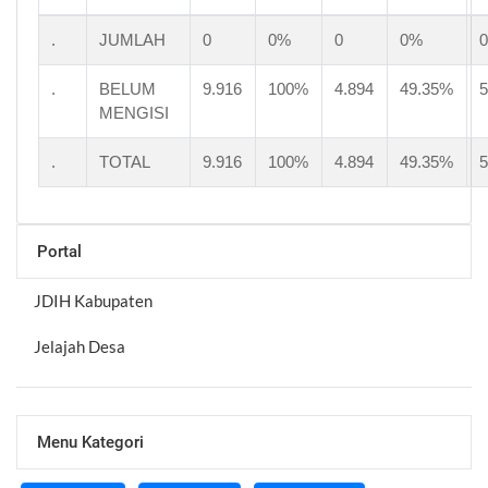
.
JUMLAH
0
0%
0
0%
0
.
BELUM
9.916
100%
4.894
49.35%
5
MENGISI
.
TOTAL
9.916
100%
4.894
49.35%
5
Portal
JDIH Kabupaten
Jelajah Desa
Menu Kategori