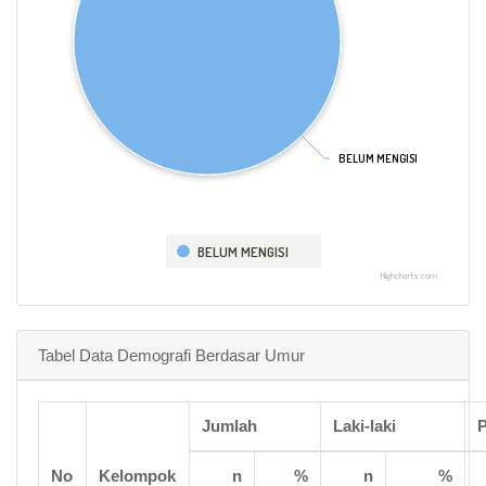
BELUM MENGISI
BELUM MENGISI
BELUM MENGISI
Highcharts.com
Tabel Data Demografi Berdasar Umur
Jumlah
Laki-laki
No
Kelompok
n
%
n
%