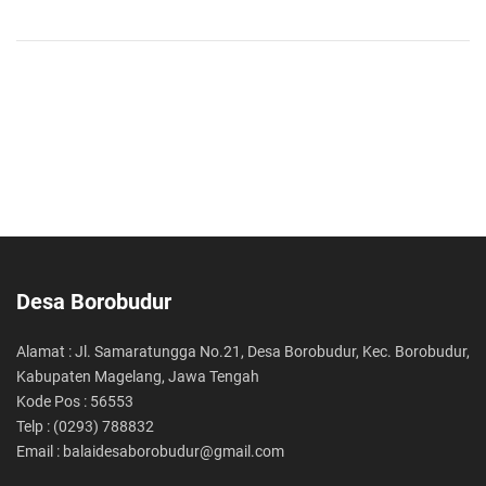
Desa Borobudur
Alamat : Jl. Samaratungga No.21, Desa Borobudur, Kec. Borobudur,
Kabupaten Magelang, Jawa Tengah
Kode Pos : 56553
Telp : (0293) 788832
Email : balaidesaborobudur@gmail.com