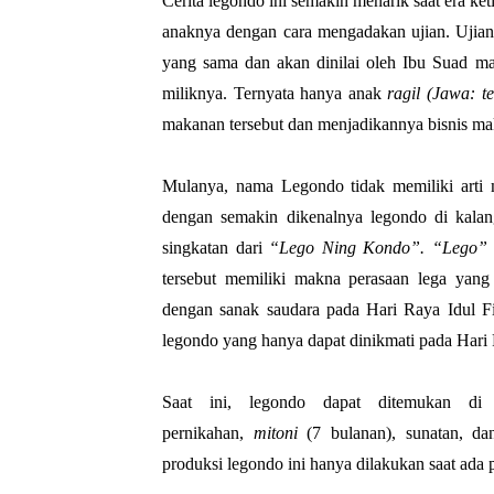
Cerita legondo ini semakin menarik saat era k
anaknya dengan cara mengadakan ujian. Ujia
yang sama dan akan dinilai oleh Ibu Suad m
miliknya. Ternyata hanya anak
ragil (Jawa: t
makanan tersebut dan menjadikannya bisnis mak
Mulanya, nama Legondo tidak memiliki arti
dengan semakin dikenalnya legondo di kalan
singkatan dari
“Lego Ning Kondo”. “Lego”
tersebut memiliki makna perasaan lega yang
dengan sanak saudara pada Hari Raya Idul Fit
legondo yang hanya dapat dinikmati pada Hari R
Saat ini, legondo dapat ditemukan di ac
pernikahan,
mitoni
(7 bulanan), sunatan, da
produksi legondo ini hanya dilakukan saat ada 