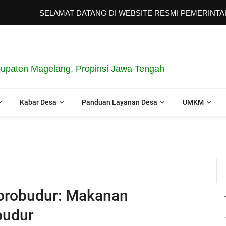
SELAMAT DATANG DI WEBSITE RESMI PEMERINTAH 
upaten Magelang, Propinsi Jawa Tengah
Kabar Desa
Panduan Layanan Desa
UMKM
Borobudur: Makanan
budur