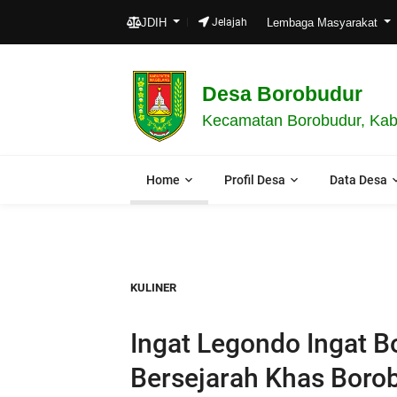
JDIH
Jelajah
Lembaga Masyarakat
Desa Borobudur
Kecamatan Borobudur, Kab
Home
Profil Desa
Data Desa
KULINER
Ingat Legondo Ingat 
Bersejarah Khas Boro