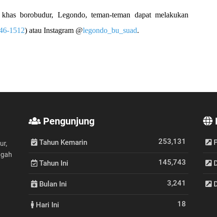
 khas borobudur, Legondo, teman-teman dapat melakukan
46-1512
) atau Instagram
@
legondo_bu_suad
.
Pengunjung
253,131
Tahun Kemarin
P
ur,
ngah
145,743
Tahun Ini
D
3,241
Bulan Ini
D
18
Hari Ini