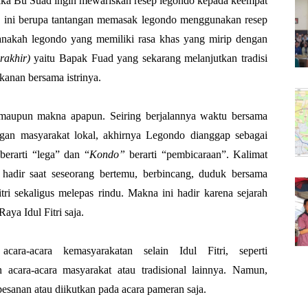
etika Bu Suad ingin mewariskan resep legondo kepada keempat
n ini berupa tantangan memasak legondo menggunakan resep
anakah legondo yang memiliki rasa khas yang mirip dengan
erakhir)
yaitu Bapak Fuad yang sekarang melanjutkan tradisi
anan bersama istrinya.
 maupun makna apapun. Seiring berjalannya waktu bersama
gan masyarakat lokal, akhirnya Legondo dianggap sebagai
berarti “lega” dan “
Kondo”
berarti “pembicaraan”. Kalimat
 hadir saat seseorang bertemu, berbincang, duduk bersama
ri sekaligus melepas rindu. Makna ini hadir karena sejarah
aya Idul Fitri saja.
ara-acara kemasyarakatan selain Idul Fitri, seperti
n acara-acara masyarakat atau tradisional lainnya. Namun,
pesanan atau diikutkan pada acara pameran saja.