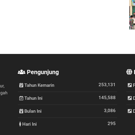
Pengunjung
253,131
Tahun Kemarin
P
ur,
ngah
145,588
Tahun Ini
D
3,086
Bulan Ini
D
295
Hari Ini