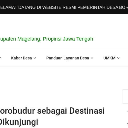
MAT DATANG DI WEBSITE RESMI PEMERINTAH DESA BORO
upaten Magelang, Propinsi Jawa Tengah
Kabar Desa
Panduan Layanan Desa
UMKM
orobudur sebagai Destinasi
Dikunjungi