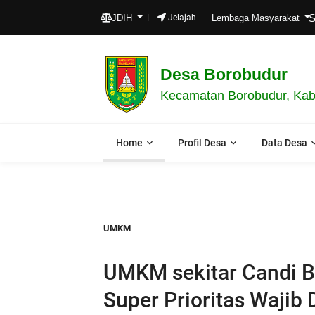
SELA
JDIH
Jelajah
Lembaga Masyarakat
Desa Borobudur
Kecamatan Borobudur, Kab
Home
Profil Desa
Data Desa
UMKM
UMKM sekitar Candi B
Super Prioritas Wajib 